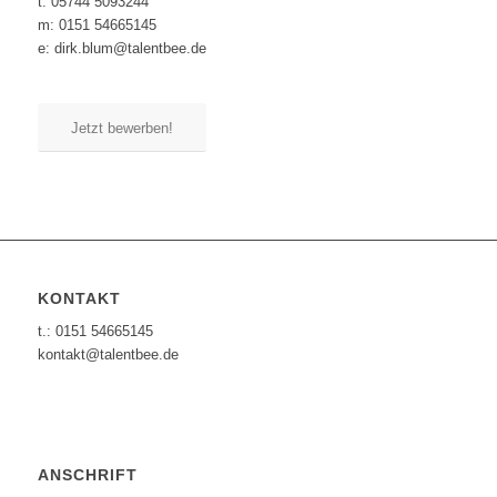
t: 05744 5093244
m: 0151 54665145
e: dirk.blum@talentbee.de
Jetzt bewerben!
KONTAKT
t.: 0151 54665145
kontakt@talentbee.de
ANSCHRIFT