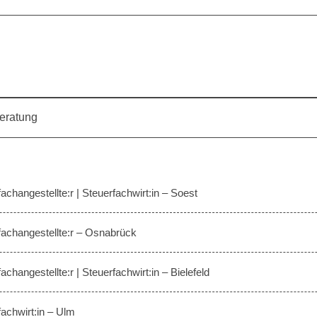
beratung
achangestellte:r | Steuerfachwirt:in – Soest
fachangestellte:r – Osnabrück
achangestellte:r | Steuerfachwirt:in – Bielefeld
fachwirt:in – Ulm